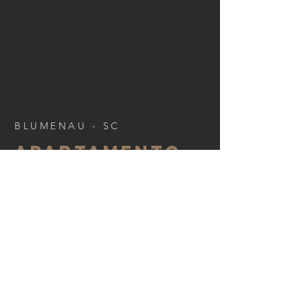
BLUMENAU - SC
APARTAMENTO
ALAMEDA
JARDINS
03 / 2018
< Voltar ao Portfólio
.