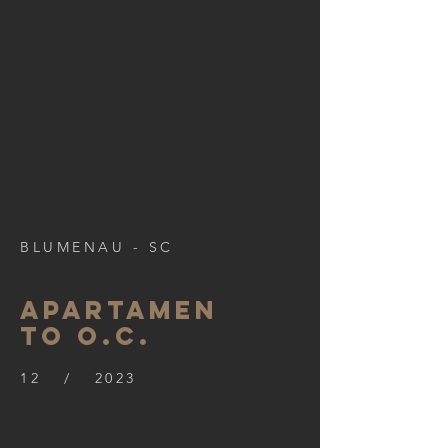
BLUMENAU - SC
.
Apartamen
to o.c.
12 / 2023